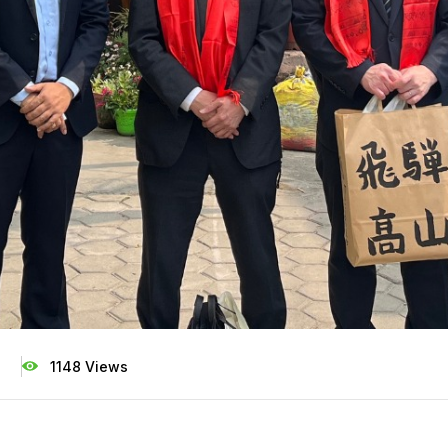
d
1148 Views