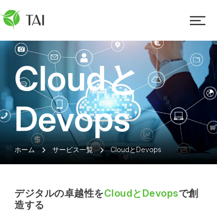
Cloudと
Devops
ホーム
サービス一覧
CloudとDevops
デジタルの卓越性を
CloudとDevops
で創
造する