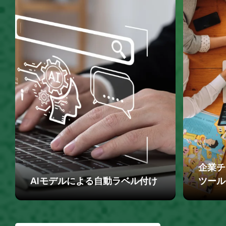
企業チ
AIモデルによる自動ラベル付け
ツール